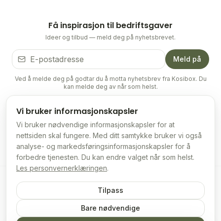
Få inspirasjon til bedriftsgaver
Ideer og tilbud — meld deg på nyhetsbrevet.
Meld på
Ved å melde deg på godtar du å motta nyhetsbrev fra Kosibox. Du
kan melde deg av når som helst.
Vi bruker informasjonskapsler
Vi bruker nødvendige informasjonskapsler for at
©
2026
Kosiboks AS.
Alle rettigheter reservert.
kosibox.no
business@kosibox.no
Artikler
Kontakt oss
Vilkår
nettsiden skal fungere. Med ditt samtykke bruker vi også
Personvern
NO
analyse- og markedsføringsinformasjonskapsler for å
forbedre tjenesten. Du kan endre valget når som helst.
Les personvernerklæringen
.
Følg oss
Tilpass
Vi aksepterer
Bare nødvendige
Denne nettsiden drives av:
Kosiboks AS · Org.nr: 928 285 219 MVA ·