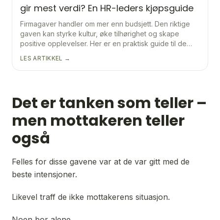
gir mest verdi? En HR-leders kjøpsguide
Firmagaver handler om mer enn budsjett. Den riktige
gaven kan styrke kultur, øke tilhørighet og skape
positive opplevelser. Her er en praktisk guide til de
vanligste gavetypene og hvordan du velger riktig
LES ARTIKKEL →
løsning.
Det er tanken som teller –
men mottakeren teller
også
Felles for disse gavene var at de var gitt med de 
beste intensjoner.
Likevel traff de ikke mottakerens situasjon.
Noen bor alene.