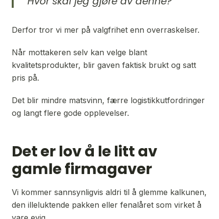
“
Hvor skal jeg gjøre av denne?
”
Derfor tror vi mer på valgfrihet enn overraskelser.
Når mottakeren selv kan velge blant 
kvalitetsprodukter, blir gaven faktisk brukt og satt 
pris på.
Det blir mindre matsvinn, færre logistikkutfordringer 
og langt flere gode opplevelser.
Det er lov å le litt av
gamle firmagaver
Vi kommer sannsynligvis aldri til å glemme kalkunen, 
den illeluktende pakken eller fenalåret som virket å 
vare evig.