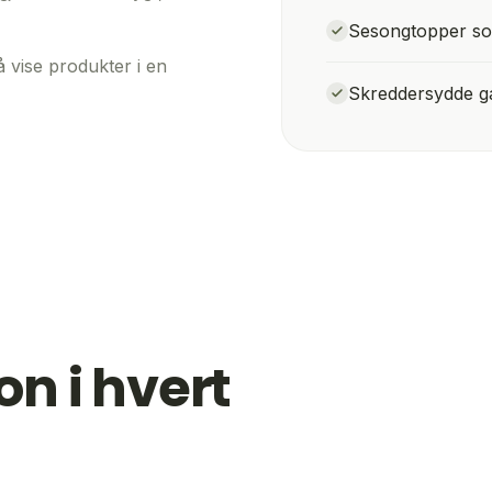
Sesongtopper so
å vise produkter i en
Skreddersydde g
on i hvert