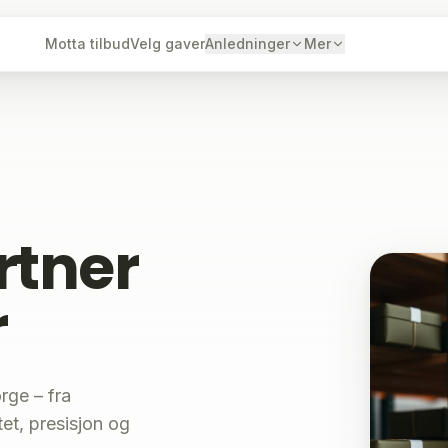
Motta tilbud
Velg gaver
Anledninger
Mer
rtner
r
rge – fra
tet, presisjon og