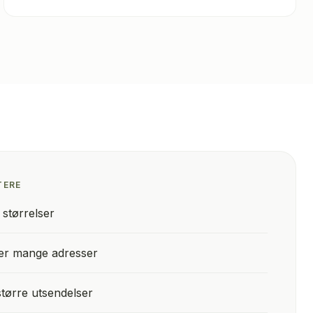
TERE
e størrelser
ller mange adresser
større utsendelser